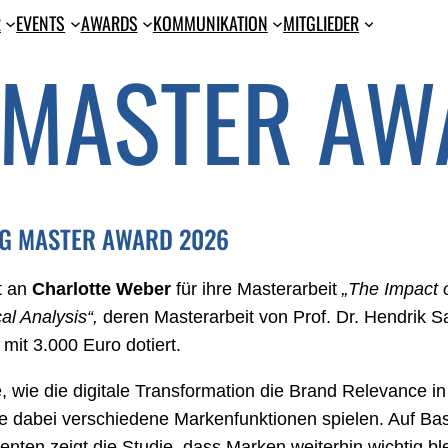
R
EVENTS
AWARDS
KOM­MU­NI­KA­TI­ON
MIT­GLIE­DER
 MASTER AW
WG MASTER AWARD 2026
t an
Charlotte Weber
für ihre Master­arbeit
„The Impact o
al Analysis“,
deren Masterarbeit von Prof. Dr. Hendrik Sa
it 3.000 Euro dotiert.
ie, wie die digitale Transformation die Brand Relevance i
e dabei verschiedene Markenfunktionen spielen. Auf Ba
en zeigt die Studie, dass Marken weiterhin wichtig bl