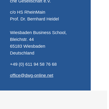
che Ge­sell­schaft e.V.
c/o HS Rhein­Main
Prof. Dr. Bern­hard Hei­del
Wies­ba­den Busi­ness School,
Bleich­str. 44
65183 Wies­ba­den
Deutsch­land
+49 (0) 611 94 58 76 68
of­fice@​dwg-​online.​net