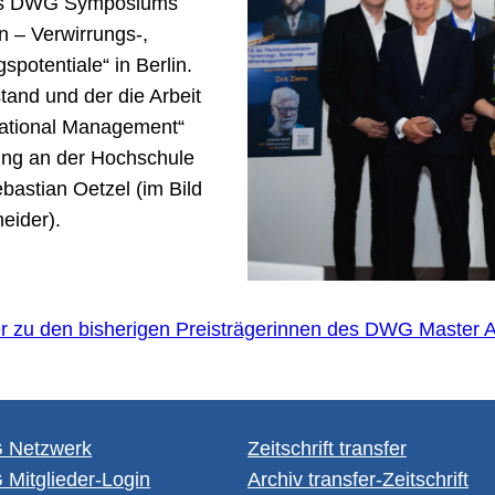
 des DWG Symposiums
n – Verwirrungs-,
potentiale“ in Berlin.
tand und der die Arbeit
national Management“
ing an der Hochschule
bastian Oetzel (im Bild
eider).
er zu den bisherigen Preisträgerinnen des DWG Master 
Netz­werk
Zeit­schrift trans­fer
it­glie­der-Log­in
Ar­chiv trans­fer-Zeit­schrift