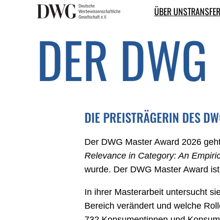
ÜBER UNS
TRANS­FE
Zum
Inhalt
DER DWG
springen
DIE PREISTRÄGERIN DES D
Der DWG Master Award 2026 geh
Relevance in Category: An Empiric
wurde. Der DWG Master Award ist m
In ihrer Masterarbeit untersucht s
Bereich verändert und welche Roll
732 Konsumentinnen und Konsument