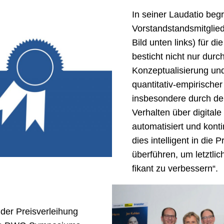
In seiner Laudatio be
Vorstandstandsmitglied
Bild unten links) für di
besticht nicht nur durch
Konzeptualisierung und
quantitativ-empirische
insbesondere durch de
Verhalten über digi­tal
automatisiert und kont
dies intel­ligent in die
überführen, um letztlic
fikant zu verbessern“.
 der Preisverleihung