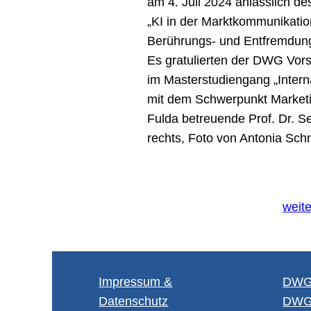
am 4. Juli 2024 anlässlich
„KI in der Markt­kommunikatio
Berührungs- und Entfremdungs
Es gratulierten der DWG Vors
im Masterstudiengang „Inter
mit dem Schwerpunkt Market
Fulda betreuende Prof. Dr. Se
rechts, Foto von Antonia Schn
weit
Im­pres­sum &
DWG 
Da­ten­schutz
DWG M