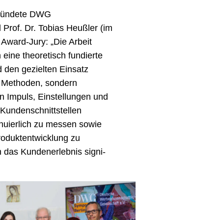
gründete DWG
 Prof. Dr. Tobias Heußler (im
e Award-Jury: „Die Arbeit
 eine theore­tisch fundierte
 den gezielten Einsatz
r Metho­den, sondern
n Impuls, Einstellungen und
e Kundenschnittstellen
inuierlich zu messen sowie
 Produktentwicklung zu
h das Kundenerlebnis signi­