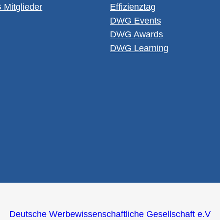
it­glie­der
Ef­fi­zi­enz­tag
DWG Events
DWG Awards
DWG Learning
Deutsche Werbewissenschaftliche Gesellschaft e.V