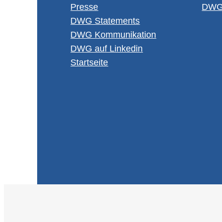
Pres­se
DWG M
DWG State­ments
DWG Kom­mu­ni­ka­ti­on
DWG auf Lin­ke­din
Start­sei­te