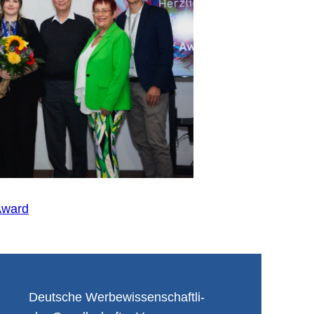
Award
Deut­sche Wer­be­wis­sen­schaft­li­