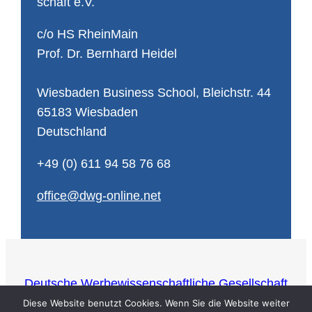
schaft e.V.
c/o HS Rhein­Main
Prof. Dr. Bern­hard Hei­del
Wies­ba­den Busi­ness School, Bleich­str. 44
65183 Wies­ba­den
Deutsch­land
+49 (0) 611 94 58 76 68
of­fice@​dwg-​online.​net
Deutsche Werbewissenschaftliche Gesellschaft
e.V
Diese Website benutzt Cookies. Wenn Sie die Website weiter