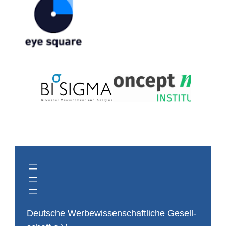
Deut­sche Wer­be­wis­sen­schaft­li­che Ge­sell­