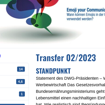
Transfer 02/2023
n
STANDPUNKT
14
Statement des DWG-Präsidenten –
4,6
Werbewirtschaft Das Gesetzesvorha
Bundesernährungsministeriums geht
1
Lebensmittel einen nachhaltigen Ein
hat. Wie realistisch sind Begründun