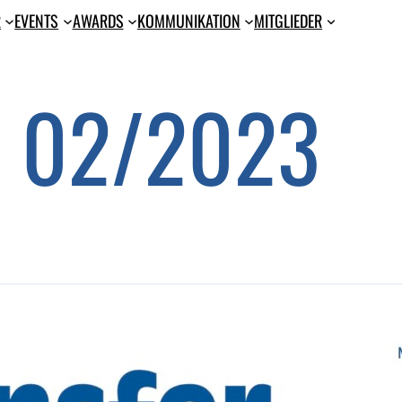
R
EVENTS
AWARDS
KOM­MU­NI­KA­TI­ON
MIT­GLIE­DER
 02/2023